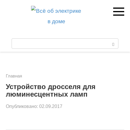
Перейти
к
контенту
П
о
и
с
Главная
к
Устройство дросселя для
люминесцентных ламп
:
Опубликовано:
02.09.2017