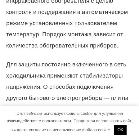
инфракрасного обогревателя с целью
контроля и поддержания в автоматическом
режиме установленных пользователем
температур. Порядок монтажа зависит от
количества обогревательных приборов.
Для защиты постоянно включенного в сеть
холодильника применяют стабилизаторы
напряжения. О способах подключения
другого бытового электроприбора — плиты
— можно прочитать тут.
Этот веб-сайт использует файлы cookie для улучшения
взаимодействия с пользователем. Продолжая использовать сайт,
Дроссельный пусковой механизм очень
вы даете согласие на использование файлов cookie.
OK