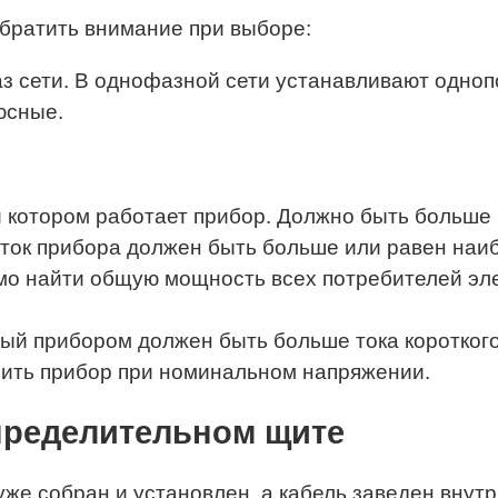
обратить внимание при выборе:
фаз сети. В однофазной сети устанавливают одн
юсные.
и котором работает прибор. Должно быть больше
ток прибора должен быть больше или равен наи
мо найти общую мощность всех потребителей эле
емый прибором должен быть больше тока коротког
чить прибор при номинальном напряжении.
пределительном щите
 уже собран и установлен, а кабель заведен внут