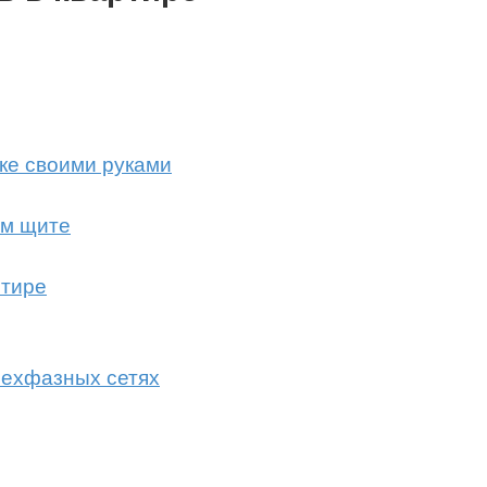
ке своими руками
ом щите
ртире
рехфазных сетях