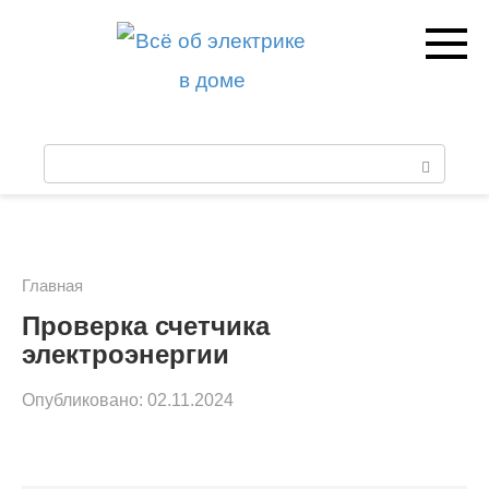
Перейти
к
контенту
П
о
и
с
Главная
к
Проверка счетчика
электроэнергии
:
Опубликовано:
02.11.2024