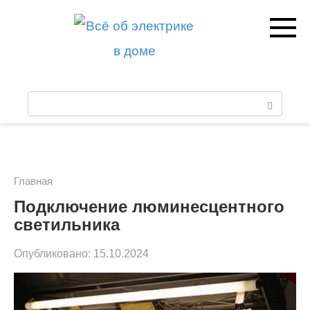
Перейти
к
контенту
П
о
и
с
Главная
к
Подключение люминесцентного
светильника
:
Опубликовано:
15.10.2024