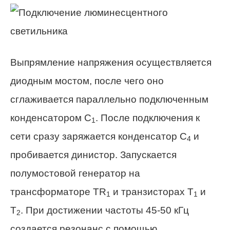
Выпрямление напряжения осуществляется
диодным мостом, после чего оно
сглаживается параллельно подключенным
конденсатором С
. После подключения к
1
сети сразу заряжается конденсатор С
и
4
пробивается динистор. Запускается
полумостовой генератор на
трансформаторе TR
и транзисторах Т
и
1
1
Т
. При достижении частоты 45-50 кГц
2
создается резонанс c помощью