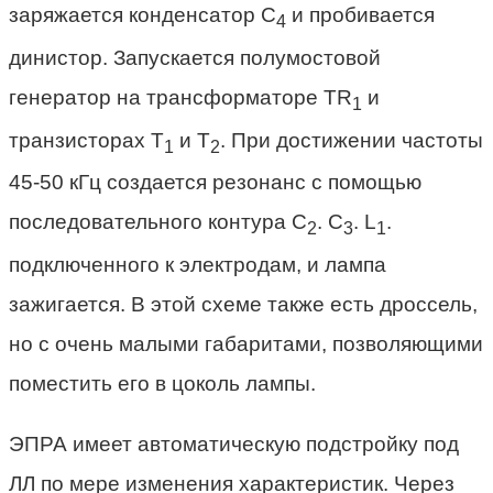
заряжается конденсатор С
и пробивается
4
динистор. Запускается полумостовой
генератор на трансформаторе TR
и
1
транзисторах Т
и Т
. При достижении частоты
1
2
45-50 кГц создается резонанс c помощью
последовательного контура С
. С
. L
.
2
3
1
подключенного к электродам, и лампа
зажигается. В этой схеме также есть дроссель,
но с очень малыми габаритами, позволяющими
поместить его в цоколь лампы.
ЭПРА имеет автоматическую подстройку под
ЛЛ по мере изменения характеристик. Через