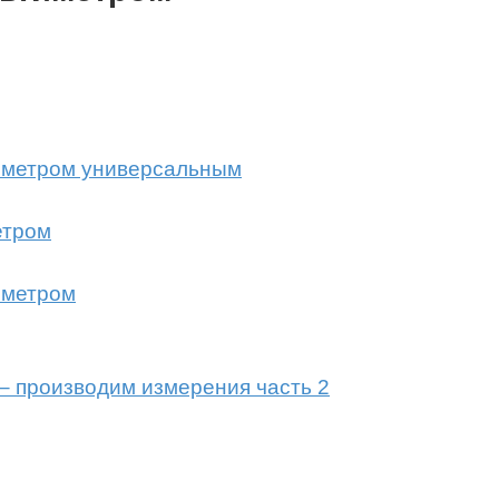
тиметром универсальным
етром
иметром
– производим измерения часть 2