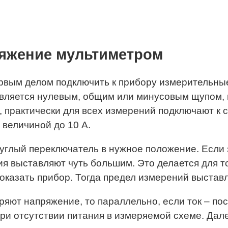
ряжение мультиметром
рвым делом подключить к прибору измерительные
 является нулевым, общим или минусовым щупом,
 практически для всех измерений подключают к 
 величиной до 10 A.
углый переключатель в нужное положение. Если 
я выставляют чуть большим. Это делается для то
 показать прибор. Тогда предел измерений выста
еряют напряжение, то параллельно, если ток – п
ри отсутствии питания в измеряемой схеме. Дал