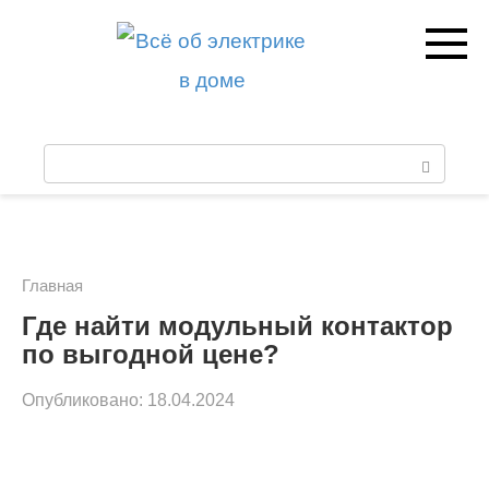
Перейти
к
контенту
П
о
и
с
Главная
к
Где найти модульный контактор
по выгодной цене?
:
Опубликовано:
18.04.2024