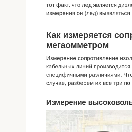
тот факт, что лед является диэл
измерения он (лед) выявляться 
Как измеряется со
мегаомметром
Измерение сопротивление изо
кабельных линий производится 
специфичными различиями. Чтоб
случае, разберем их все три по
Измерение высоковол