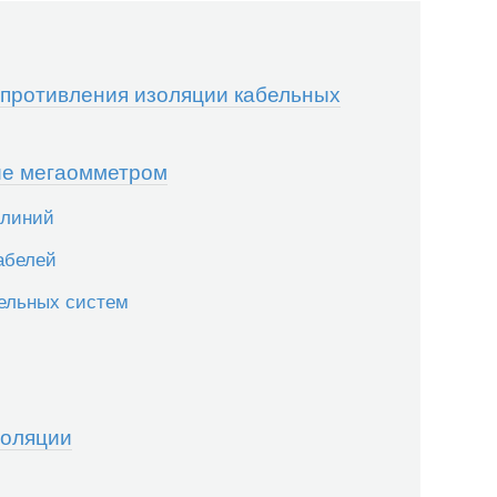
опротивления изоляции кабельных
ие мегаомметром
 линий
абелей
ельных систем
золяции