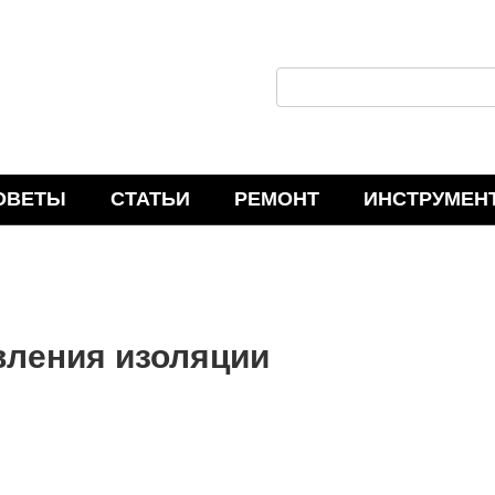
П
о
и
с
ОВЕТЫ
СТАТЬИ
РЕМОНТ
ИНСТРУМЕН
к
:
вления изоляции