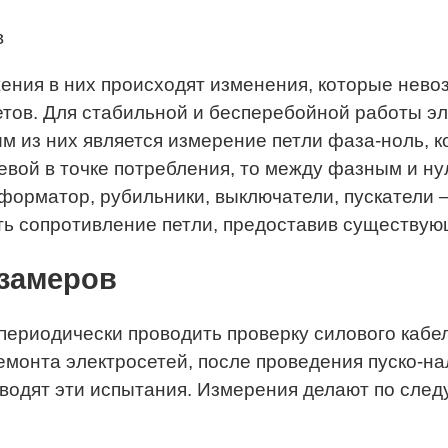
в
ения в них происходят изменения, которые нево
етов. Для стабильной и бесперебойной работы 
м из них является измерение петли фаза-ноль, 
евой в точке потребления, то между фазным и ну
нсформатор, рубильники, выключатели, пускатели
ть сопротивление петли, предоставив существую
 замеров
ериодически проводить проверку силового кабел
емонта электросетей, после проведения пуско-нал
водят эти испытания. Измерения делают по сле