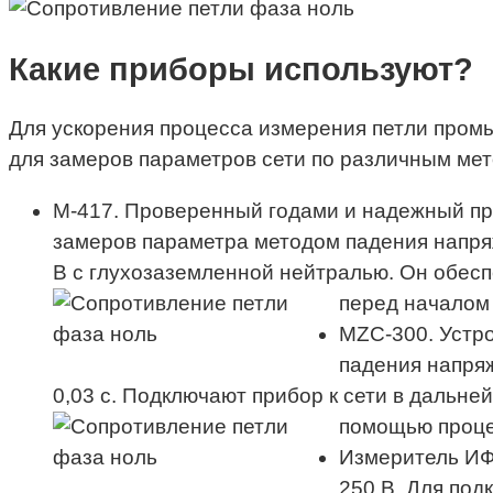
Какие приборы используют?
Для ускорения процесса измерения петли пром
для замеров параметров сети по различным ме
М-417. Проверенный годами и надежный при
замеров параметра методом падения напря
В с глухозаземленной нейтралью. Он обесп
перед началом
MZC-300. Устро
падения напряж
0,03 с. Подключают прибор к сети в дальне
помощью проце
Измеритель ИФН
250 В. Для под