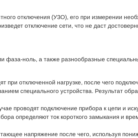
итного отключения (УЗО), его при измерении не
оизведет отключение сети, что не даст достоверн
ли фаза-ноль, а также разнообразные специальн
т при отключенной нагрузке, после чего подклю
ванием специального устройства. Результат обр
лучае проводят подключение прибора к цепи и ис
бора определяют ток короткого замыкания и вре
тающее напряжение после чего, используя пон