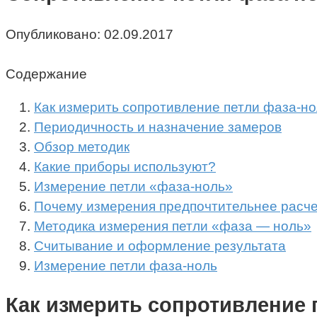
Опубликовано:
02.09.2017
Содержание
Как измерить сопротивление петли фаза-н
Периодичность и назначение замеров
Обзор методик
Какие приборы используют?
Измерение петли «фаза-ноль»
Почему измерения предпочтительнее расч
Методика измерения петли «фаза — ноль»
Считывание и оформление результата
Измерение петли фаза-ноль
Как измерить сопротивление 