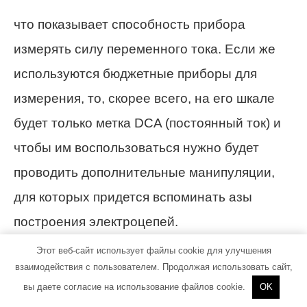
что показывает способность прибора
измерять силу переменного тока. Если же
используются бюджетные приборы для
измерения, то, скорее всего, на его шкале
будет только метка DCA (постоянный ток) и
чтобы им воспользоваться нужно будет
проводить дополнительные манипуляции,
для которых придется вспоминать азы
построения электроцепей.
Этот веб-сайт использует файлы cookie для улучшения
Если прибор «умеет» мерять переменный
взаимодействия с пользователем. Продолжая использовать сайт,
ток «из коробки», то в целом все делается
вы даете согласие на использование файлов cookie.
OK