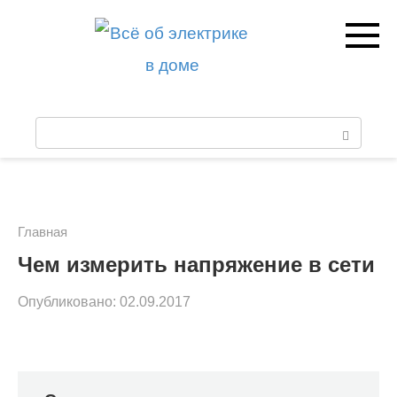
Перейти
к
контенту
П
о
и
с
Главная
к
Чем измерить напряжение в сети
:
Опубликовано:
02.09.2017