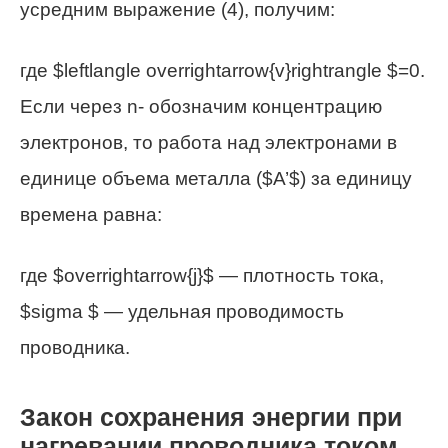
усредним выражение (4), получим:
где $leftlangle overrightarrow{v}rightrangle $=0.
Если через n- обозначим концентрацию
электронов, то работа над электронами в
единице объема металла ($A’$) за единицу
времена равна:
где $overrightarrow{j}$ — плотность тока,
$sigma $ — удельная проводимость
проводника.
Закон сохранения энергии при
нагревании проводника током