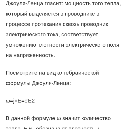
Джоуля-Ленца гласит: мощность того тепла,
который выделяется в проводнике в
процессе протекания сквозь проводник
электрического тока, соответствует
умножению плотности электрического поля
на напряженность.
Посмотрите на вид алгебраической
формулы Джоуля-Ленца:
ω=j×E=σE2
В данной формуле ω значит количество
тепла, E и j обозначают плотность и