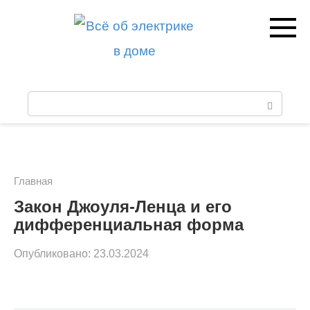
Перейти
к
контенту
П
о
и
с
Главная
к
Закон Джоуля-Ленца и его
дифференциальная форма
:
Опубликовано:
23.03.2024