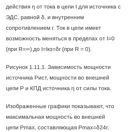
действия η от тока в цепи I для источника с
ЭДС, равной δ, и внутренним
сопротивлением r. Ток в цепи имеет
возможность меняться в пределах от I=0
(при R=∞) до I=Iкз=δr (при R = 0).
Рисунок 1.11.1. Зависимость мощности
источника Pист, мощности во внешней
цепи P и КПД источника η от силы тока.
Изображенные графики показывают, что
максимальная мощность во внешней
цепи Pmax, составляющая Pmax=δ24r,