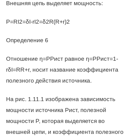
Внешняя цепь выделяет мощность:
P=RI2=δI-rI2=δ2R(R+r)2
Определение 6
Отношение η=PPист равное η=PPист=1-
rδI=RR+r, носит название коэффициента
полезного действия источника.
На рис. 1.11.1 изображена зависимость
мощности источника Pист, полезной
мощности P, которая выделяется во
внешней цепи, и коэффициента полезного