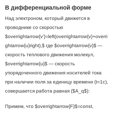
В дифференциальной форме
Над электроном, который движется в
проводнике со скоростью
$overrightarrow{v’}=left(overrightarrow{v}+overri
ghtarrow{u}right),$ где $overrightarrow{v}$ —
скорость теплового движения молекул,
$overrightarrow{u}$ — скорость
упорядоченного движения носителей тока
при наличии поля за единицу времени (t=1с),
совершается работа равная ($A_q$):
Примем, что $overrightarrow{F}$=const,