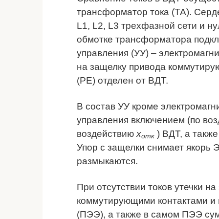
трансформатор тока (ТА). Сер
L1, L2, L3 трехфазной сети и н
обмотке трансформатора подкл
управления (УУ) – электромаг
на защелку привода коммутиру
(РЕ) отделен от ВДТ.
В состав УУ кроме электромагн
управления включением (по во
воздействию
х
) ВДТ, а такж
отк
Упор с защелки снимает якорь 
размыкаются.
При отсутствии токов утечки на
коммутирующими контактами и 
(ПЭЭ), а также в самом ПЭЭ с