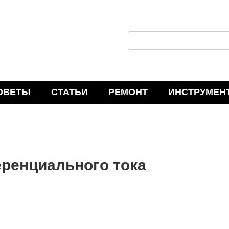
П
о
и
с
ОВЕТЫ
СТАТЬИ
РЕМОНТ
ИНСТРУМЕН
к
:
ренциального тока