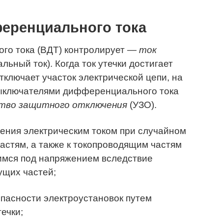
еренциального тока
го тока (ВДТ) контролирует —
ток
ьный ток). Когда ток утечки достигает
тключает участок электрической цепи, на
 выключателями дифференциального тока
тво защитного отключения
(УЗО).
жения электрическим током при случайном
астям, а также к токопроводящим частям
имся под напряжением вследствие
ущих частей;
пасности электроустановок путем
ечки;