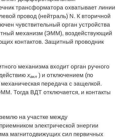
дечник трансформатора охватывает линии
улевой провод (нейтраль) N. К вторичной
ючен чувствительный орган устройства
нитный механизм (ЭММ), воздействующий
ющих контактов. Защитный проводник
итного механизма входит орган ручного
здействию
х
) и отключением (по
вкл
е механическая передача с защелкой.
ЭММ. Тогда ВДТ отключается, и контакты
 землю на участке между
приемником электрической энергии
умма магнитодвижущих сил первичных