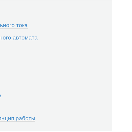
ного тока
ого автомата
в
инцип работы