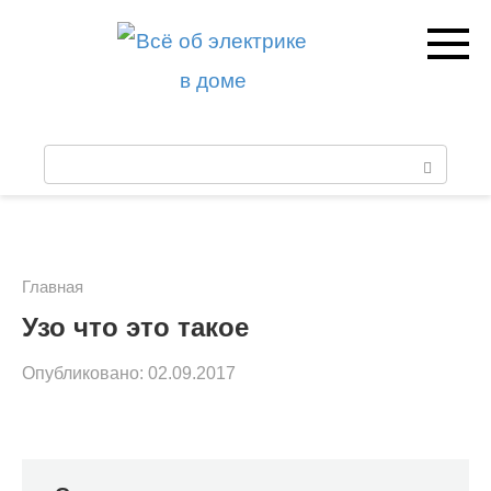
Перейти
к
контенту
П
о
и
с
Главная
к
Узо что это такое
:
Опубликовано:
02.09.2017