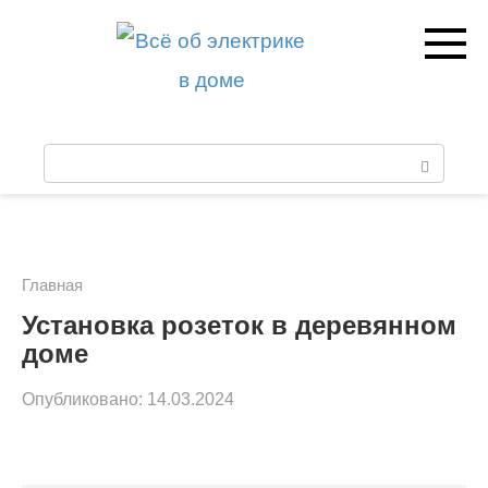
Перейти
к
контенту
П
о
и
с
Главная
к
Установка розеток в деревянном
доме
:
Опубликовано:
14.03.2024