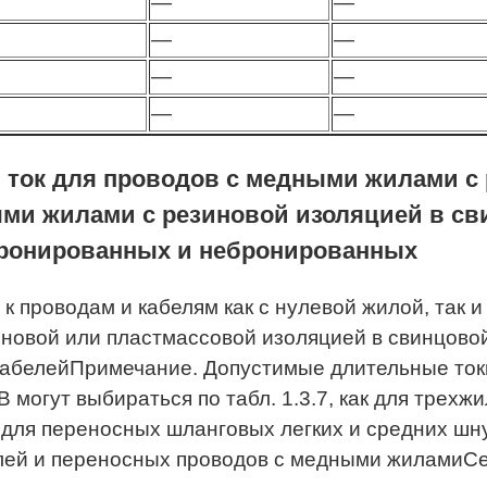
—
—
—
—
—
—
—
—
 ток для проводов с медными жилами с
ыми жилами с резиновой изоляцией в с
бронированных и небронированных
ся к проводам и кабелям как с нулевой жилой, так
новой или пластмассовой изоляцией в свинцово
кабелейПримечание. Допустимые длительные ток
 могут выбираться по табл. 1.3.7, как для трех
к для переносных шланговых легких и средних ш
лей и переносных проводов с медными жиламиСеч