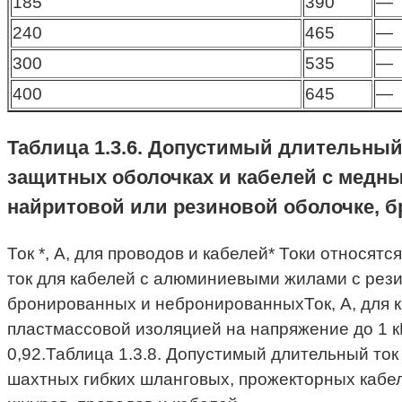
185
390
—
240
465
—
300
535
—
400
645
—
Таблица 1.3.6. Допустимый длительный
защитных оболочках и кабелей с медн
найритовой или резиновой оболочке, 
Ток *, А, для проводов и кабелей* Токи относят
ток для кабелей с алюминиевыми жилами с рези
бронированных и небронированныхТок, А, для 
пластмассовой изоляцией на напряжение до 1 кВ
0,92.Таблица 1.3.8. Допустимый длительный то
шахтных гибких шланговых, прожекторных кабе