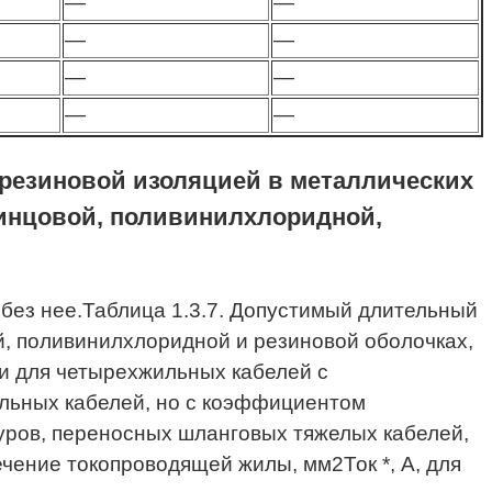
—
—
—
—
—
—
—
—
 резиновой изоляцией в металлических
винцовой, поливинилхлоридной,
 и без нее.Таблица 1.3.7. Допустимый длительный
й, поливинилхлоридной и резиновой оболочках,
и для четырехжильных кабелей с
жильных кабелей, но с коэффициентом
нуров, переносных шланговых тяжелых кабелей,
ение токопроводящей жилы, мм2Ток *, А, для