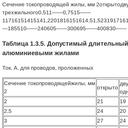
Сечение токопроводящей жилы, мм 2открытодв
трехжильного0,511——0,7515——
11716151415141,2201816151614,51,52319171
—185510——240605——300695——400830——
Таблица 1.3.5. Допустимый длительный
алюминиевыми жилами
Ток, А, для проводов, проложенных
Сечение токопроводящейжилы, мм
дв
открыто
2
од
2
21
19
2,5
24
20
3
27
24