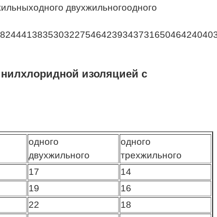
жильныходного двухжильногоодного
62824441383530322754642393437316504642404
инилхлоридной изоляцией с
одного
одного
двухжильного
трехжильного
17
14
19
16
22
18