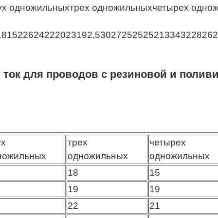
ух одножильныхтрех одножильныхчетырех одно
6181522624222023192,530272525252133432282
 ток для проводов с резиновой и полив
ух
трех
четырех
ножильных
одножильных
одножильных
18
15
19
19
22
21