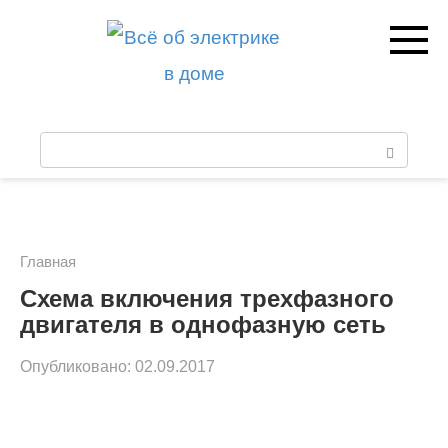
Перейти
к
контенту
П
о
и
с
Главная
к
Схема включения трехфазного
двигателя в однофазную сеть
:
Опубликовано:
02.09.2017