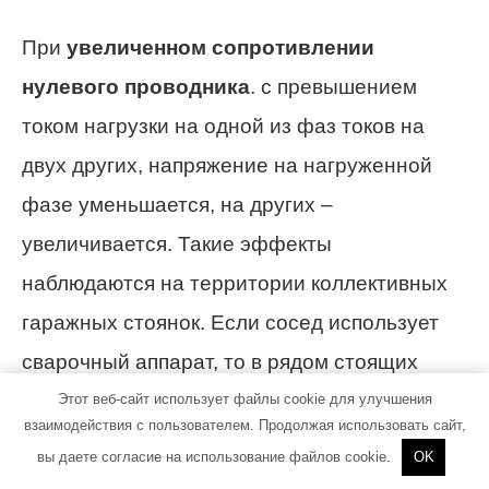
При
увеличенном сопротивлении
нулевого проводника
. с превышением
током нагрузки на одной из фаз токов на
двух других, напряжение на нагруженной
фазе уменьшается, на других –
увеличивается. Такие эффекты
наблюдаются на территории коллективных
гаражных стоянок. Если сосед использует
сварочный аппарат, то в рядом стоящих
гаражах, подключенных к другим фазам,
Этот веб-сайт использует файлы cookie для улучшения
взаимодействия с пользователем. Продолжая использовать сайт,
свет в такт с работой сварки вспыхивает
вы даете согласие на использование файлов cookie.
OK
ярче.