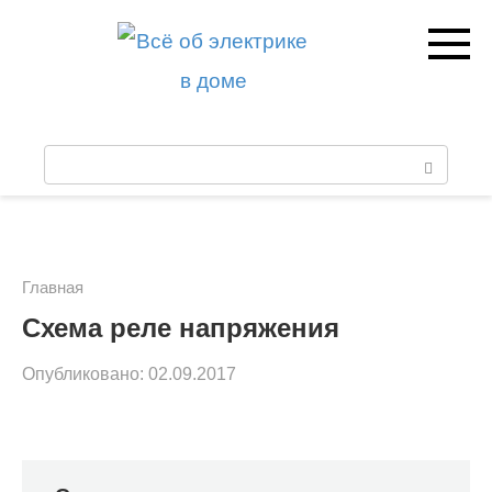
Перейти
к
контенту
П
о
и
с
Главная
к
Схема реле напряжения
:
Опубликовано:
02.09.2017