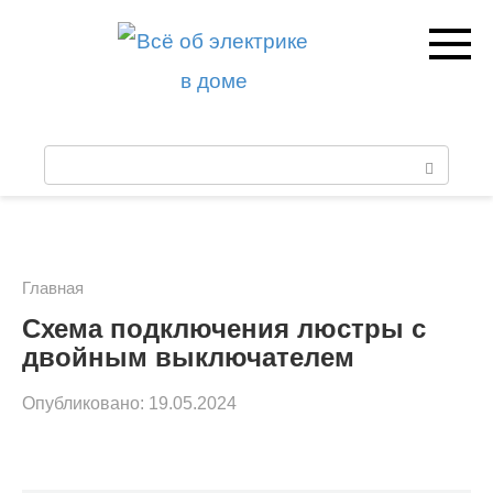
Перейти
к
контенту
П
о
и
с
Главная
к
Схема подключения люстры с
двойным выключателем
:
Опубликовано:
19.05.2024