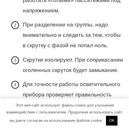
работать «голыми» пассатижами под
напряжением.
При разделении на группы, надо
внимательно и следить за тем, чтобы
в скрутку с фазой не попал ноль.
Скрутки изолируют. При соприкасании
оголенных скруток будет замыкание.
Для точности работы осветительного
прибора проверяют правильность
установки выключателя. Ноль не
Этот веб-сайт использует файлы cookie для улучшения
взаимодействия с пользователем. Продолжая использовать сайт,
входит, а провод фазы входит один –
вы даете согласие на использование файлов cookie.
OK
выходит на потолок 2 – от каждой