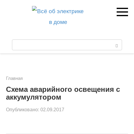
Перейти
к
контенту
П
о
и
с
Главная
к
Схема аварийного освещения с
аккумулятором
:
Опубликовано:
02.09.2017