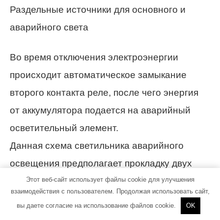
Раздельные источники для основного и
аварийного света
Во время отключения электроэнергии
происходит автоматическое замыкание
второго контакта реле, после чего энергия
от аккумулятора подается на аварийный
осветительный элемент.
Данная схема светильника аварийного
освещения предполагает прокладку двух
сетей энергоподачи. Одна из них
Этот веб-сайт использует файлы cookie для улучшения
взаимодействия с пользователем. Продолжая использовать сайт,
обеспечивает электричеством основной
вы даете согласие на использование файлов cookie.
OK
осветительный элемент, а вторая работает