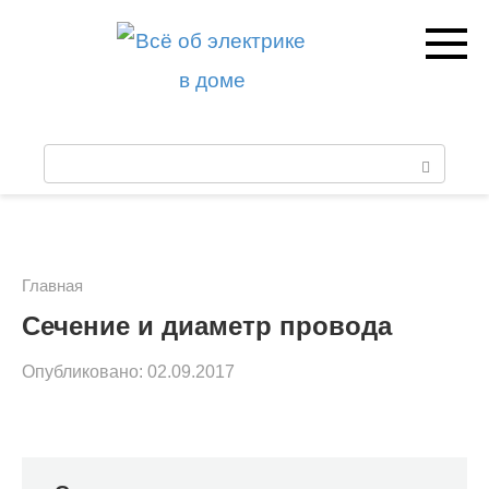
Перейти
к
контенту
П
о
и
с
Главная
к
Сечение и диаметр провода
:
Опубликовано:
02.09.2017