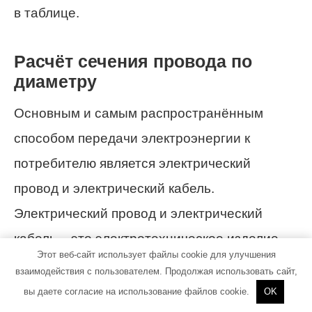
в таблице.
Расчёт сечения провода по
диаметру
Основным и самым распространённым
способом передачи электроэнергии к
потребителю является электрический
провод и электрический кабель.
Электрический провод и электрический
кабель – это электротехническое изделие,
Этот веб-сайт использует файлы cookie для улучшения
состоящее из металлической
взаимодействия с пользователем. Продолжая использовать сайт,
токопроводящей жилы или нескольких жил.
вы даете согласие на использование файлов cookie.
OK