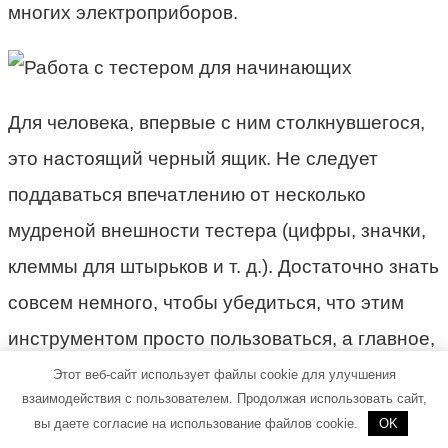
многих электроприборов.
Для человека, впервые с ним столкнувшегося,
это настоящий черный ящик. Не следует
поддаваться впечатлению от несколько
мудреной внешности тестера (цифры, значки,
клеммы для штырьков и т. д.). Достаточно знать
совсем немного, чтобы убедиться, что этим
инструментом просто пользоваться, а главное,
что с его неоценимой помощью можно
Этот веб-сайт использует файлы cookie для улучшения
взаимодействия с пользователем. Продолжая использовать сайт,
обнаруживать поломки в электроприборах (и
вы даете согласие на использование файлов cookie.
OK
решать связанные с ними проблемы), начиная