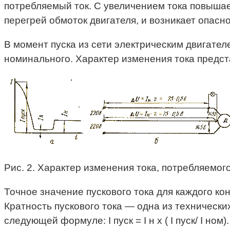
потребляемый ток. С увеличением тока повышает
перегрей обмоток двигателя, и возникает опасн
В момент пуска из сети электрическим двигател
номинального. Характер изменения тока представ
Рис. 2. Характер изменения тока, потребляемого
Точное значение пускового тока для каждого кон
Кратность пускового тока — одна из технически
следующей формуле: I пуск = I н х ( I пуск/ I н