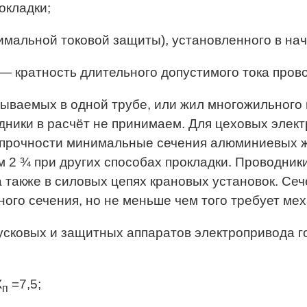
окладки;
симальной токовой защиты), установленного в на
 — кратность длительного допустимого тока пров
ываемых в одной трубе, или жил многожильного 
ики в расчёт не принимаем. Для цеховых элект
 прочности минимальные сечения алюминиевых ж
мм 2 ¾ при других способах прокладки. Проводни
 также в силовых цепях крановых установок. Се
го сечения, но не меньше чем того требует мех
сковых и защитных аппаратов электропривода го
К
=7,5;
п