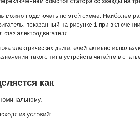
с переключением обмоток статора со звезды на тр
ль можно подключать по этой схеме. Наиболее р
вигатель, показанный на рисунке 1 при включени
я фаз электродвигателя
тока электрических двигателей активно исполь
азначении такого типа устройств читайте в стать
деляется как
 номинальному.
сходя из условий: