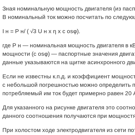
Зная номинальную мощность двигателя (из пасп
В номинальный ток можно посчитать по следу
I н = P н/ ( √3 U н х η х с osφ).
где P н — номинальная мощность двигателя в кВт
мощности (с osφ) — паспортные значения двига
данные указываются на щитке асинхронного дви
Если не известны к.п.д. и коэффициент мощност
с небольшой погрешностью можно определить по
потребляемый им ток будет примерно равен 20 
Для указанного на рисунке двигателя это соотно
данного соотношения получаются при мощностях
При холостом ходе электродвигателя из сети по