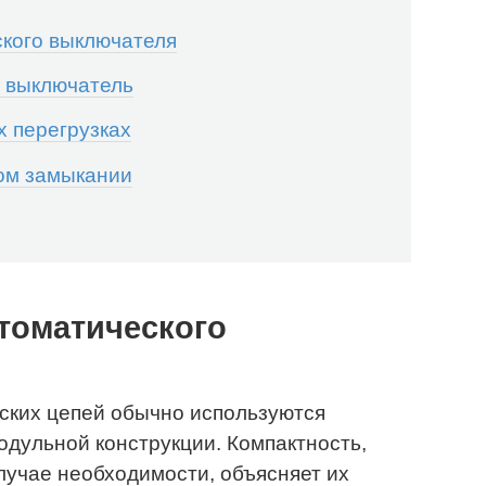
кого выключателя
й выключатель
х перегрузках
ком замыкании
томатического
ских цепей обычно используются
дульной конструкции. Компактность,
случае необходимости, объясняет их