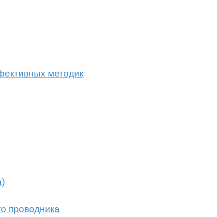
фективных методик
а)
го проводника