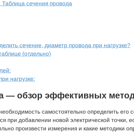
. Таблица сечения провода
делить сечение, диаметр провода при нагрузке?
таблице (отдельно)
лей:
при нагрузке:
а — обзор эффективных мето
 необходимость самостоятельно определить его с
я при добавлении новой электрической точки, ес
ильно произвести измерения и какие методики оп