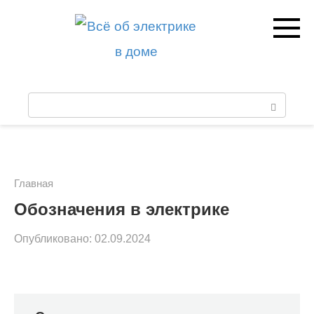
Перейти
к
контенту
П
о
и
с
Главная
к
Обозначения в электрике
:
Опубликовано:
02.09.2024