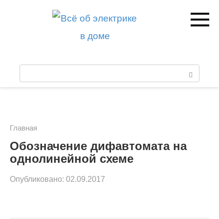
Перейти
к
контенту
П
о
и
с
Главная
к
Обозначение дифавтомата на
однолинейной схеме
:
Опубликовано:
02.09.2017