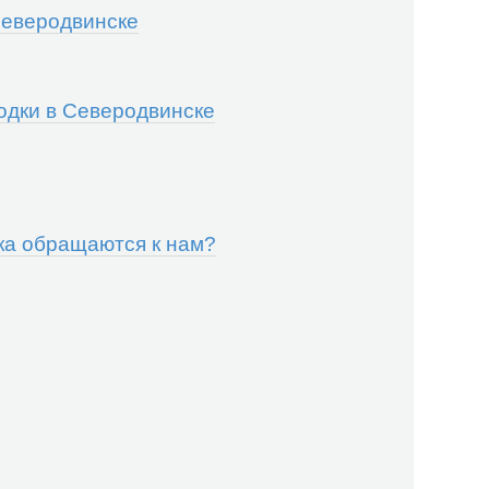
Северодвинске
одки в Северодвинске
ка обращаются к нам?