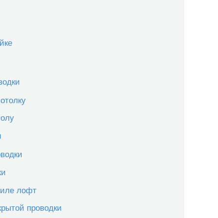
йке
водки
потолку
полу
и
оводки
ки
тиле лофт
крытой проводки