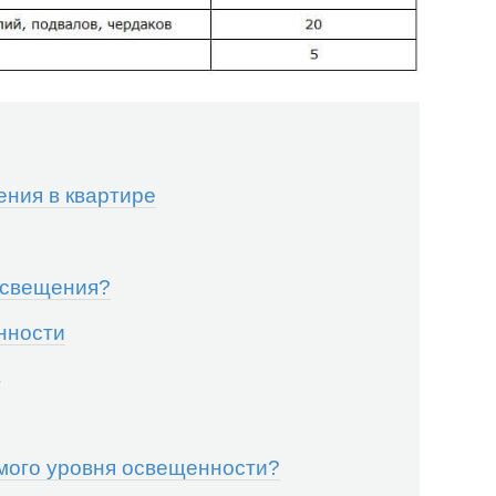
ения в квартире
освещения?
нности
в
имого уровня освещенности?