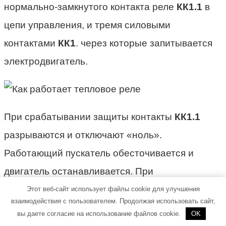
нормально-замкнутого контакта реле
КК1.1
в
цепи управления, и тремя силовыми
контактами
КК1
. через которые запитывается
электродвигатель.
При срабатывании защиты контакты
КК1.1
разрываются и отключают «ноль».
Работающий пускатель обесточивается и
двигатель останавливается. При
возникновении необходимости в простой
Этот веб-сайт использует файлы cookie для улучшения
взаимодействия с пользователем. Продолжая использовать сайт,
остановке двигателя достаточно нажать на
вы даете согласие на использование файлов cookie.
OK
кнопку «
Стоп
».