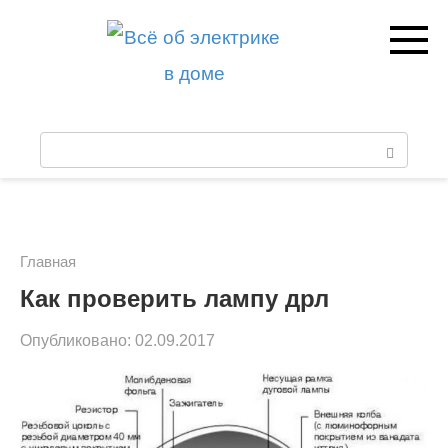
Перейти
к
контенту
П
о
и
с
Главная
к
Как проверить лампу дрл
:
Опубликовано:
02.09.2017