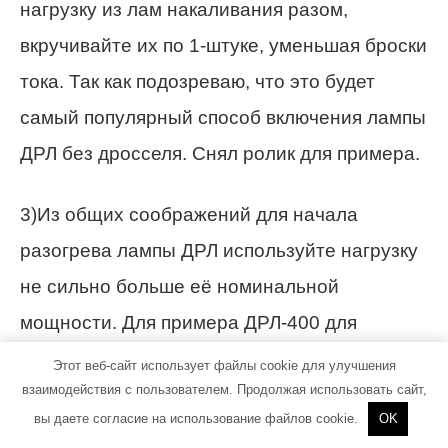
нагрузку из лам накаливания разом,
вкручивайте их по 1-штуке, уменьшая броски
тока. Так как подозреваю, что это будет
самый популярный способ включения лампы
ДРЛ без дросселя. Снял ролик для примера.
3)Из общих соображений для начала
разогрева лампы ДРЛ используйте нагрузку
не сильно больше её номинальной
мощности. Для примера ДРЛ-400 для
прогрева используйте 300-400ват.
Этот веб-сайт использует файлы cookie для улучшения
взаимодействия с пользователем. Продолжая использовать сайт,
Таблица для разных ламп:
вы даете согласие на использование файлов cookie.
OK