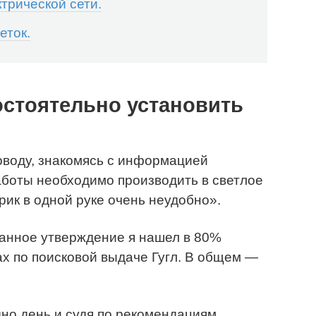
трической сети.
еток.
остоятельно установить
оводу, знакомясь с информацией
аботы необходимо производить в светлое
рик в одной руке очень неудобно».
анное утверждение я нашел в 80%
ах по поисковой выдаче Гугл. В общем —
дно день и судя по рекомендациям