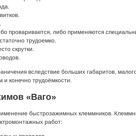
ода.
витков.
.
либо проваривается, либо применяются специаль
остаточно трудоемко.
сто скрутки.
оводов.
раничения вследствие больших габаритов, малог
 и конечно трудоёмкости.
жимов «Ваго»
рименение быстрозажимных клеммников. Клеммн
ктромонтажных работ: