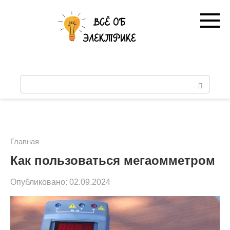
Перейти
к
контенту
П
о
и
с
Главная
к
Как пользоваться мегаомметром
:
Опубликовано:
02.09.2024