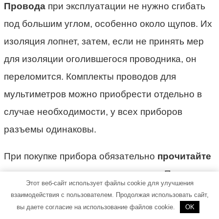
Провода
при эксплуатации не нужно сгибать
под большим углом, особенно около щупов. Их
изоляция лопнет, затем, если не принять мер
для изоляции оголившегося проводника, он
переломится. Комплекты проводов для
мультиметров можно приобрести отдельно в
случае необходимости, у всех приборов
разъемы одинаковы.
При покупке прибора обязательно
прочитайте
его инструкцию по эксплуатации
. После
Этот веб-сайт использует файлы cookie для улучшения
этого попробуйте его в действии. Измерьте
взаимодействия с пользователем. Продолжая использовать сайт,
вы даете согласие на использование файлов cookie.
OK
напряжение в розетке, сопротивление