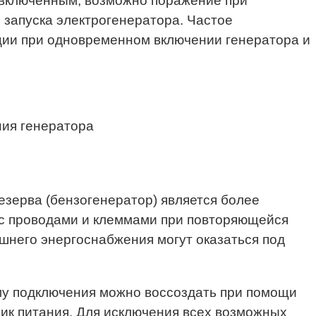
в включенным, возможно поражение при
 запуска электрогенератора. Частое
ации при одновременном включении генератора и
ния генератора
езерва (бензогенератор) является более
 с проводами и клеммами при повторяющейся
ешнего энергоснабжения могут оказаться под
му подключения можно воссоздать при помощи
ик питания. Для исключения всех возможных