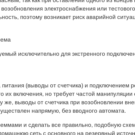
пасным, так как при оставлении одного из концо
возобновления электроснабжения или тестового
ность, поэтому возникает риск аварийной ситу
зуемый исключительно для экстренного подключе
 питания (выводы от счетчика) и подключением р
о их включения, но требует частой манипуляции
му же, выводы от счетчика при возобновлении вн
существлен напрямую, без вводного автомата.
леммами и сделать все правильно, подобную схе
домашнюю сеть с основного на резервный источн