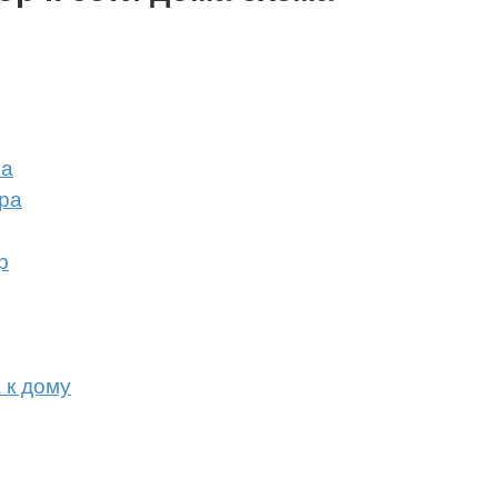
ма
ра
р
 к дому