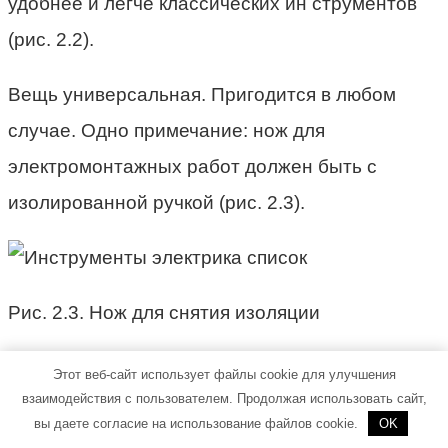
удобнее и легче классических ин струментов
(рис. 2.2).
Вещь универсальная. Пригодится в любом
случае. Одно примечание: нож для
электромонтажных работ должен быть с
изолированной ручкой (рис. 2.3).
Рис. 2.3. Нож для снятия изоляции
В магазинах широкий выбор разнообразных
Этот веб-сайт использует файлы cookie для улучшения
взаимодействия с пользователем. Продолжая использовать сайт,
ножей для всех видов работ (рис. 2.4).
вы даете согласие на использование файлов cookie.
OK