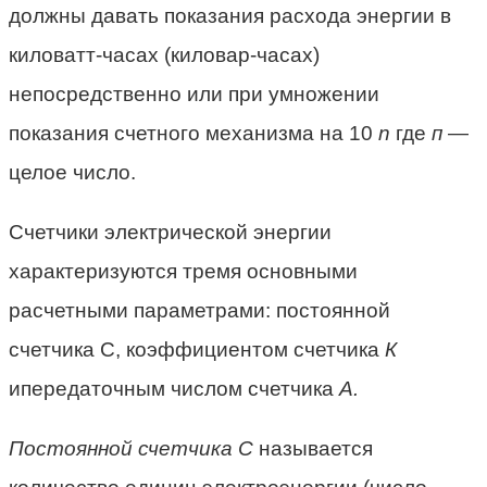
долж­ны давать показания расхода энергии в
киловатт-часах (киловар-часах)
непосредственно или при умножении
показания счетного меха­низма на 10
n
где
п
—
целое число.
Счетчики электрической энергии
характеризуются тремя основ­ными
расчетными параметрами: постоянной
счетчика С, коэффици­ентом счетчика
К
ипередаточным числом счетчика
А.
Постоянной счетчика С
называется