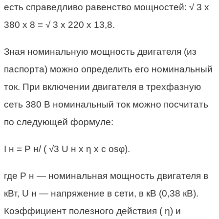
есть справедливо равенство мощностей: √ 3 х
380 х 8 = √ 3 х 220 х 13,8.
Зная номинальную мощность двигателя (из
паспорта) можно определить его номинальный
ток. При включении двигателя в трехфазную
сеть 380 В номинальный ток можно посчитать
по следующей формуле:
I н = P н/ ( √3 U н х η х с osφ).
где P н — номинальная мощность двигателя в
кВт, U н — напряжение в сети, в кВ (0,38 кВ).
Коэффициент полезного действия ( η) и