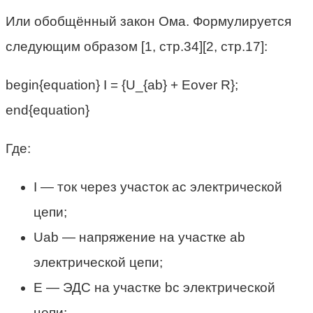
Или обобщённый закон Ома. Формулируется
следующим образом [1, стр.34][2, стр.17]:
begin{equation} I = {U_{ab} + Eover R};
end{equation}
Где:
I — ток через участок ac электрической
цепи;
Uab — напряжение на участке ab
электрической цепи;
E — ЭДС на участке bс электрической
цепи;