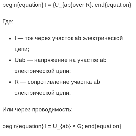
begin{equation} I = {U_{ab}over R}; end{equation}
Где:
I — ток через участок ab электрической
цепи;
Uab — напряжение на участке ab
электрической цепи;
R — сопротивление участка ab
электрической цепи.
Или через проводимость:
begin{equation} I = U_{ab} × G; end{equation}