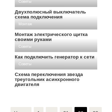
Советы
Двухполюсный выключатель
схема подключения
Монтаж
Монтаж электрического щитка
своими руками
Советы
Как подключить генератор к сети
Советы
Схема переключения звезда
треугольник асинхронного
двигателя
Навигация