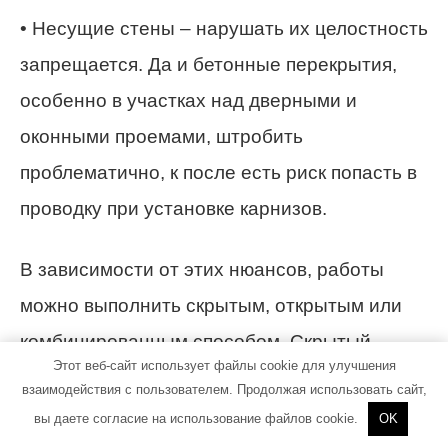
• Несущие стены – нарушать их целостность
запрещается. Да и бетонные перекрытия,
особенно в участках над дверными и
оконными проемами, штробить
проблематично, к после есть риск попасть в
проводку при установке карнизов.
В зависимости от этих нюансов, работы
можно выполнить скрытым, открытым или
комбинированным способом. Скрытый
Этот веб-сайт использует файлы cookie для улучшения
монтаж проводится в новостройках или при
взаимодействия с пользователем. Продолжая использовать сайт,
капитальном ремонте квартиры, ведь он
вы даете согласие на использование файлов cookie.
OK