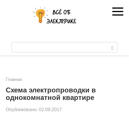
Перейти
к
контенту
П
о
и
с
Главная
к
Схема электропроводки в
однокомнатной квартире
:
Опубликовано:
02.09.2017