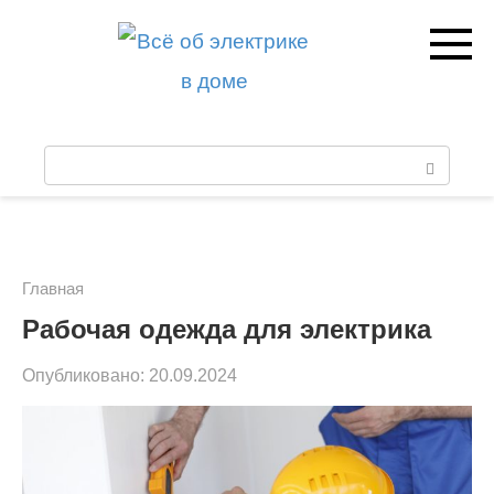
Перейти
к
контенту
П
о
и
с
Главная
к
Рабочая одежда для электрика
:
Опубликовано:
20.09.2024