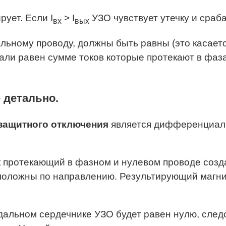
рует. Если I
> I
УЗО чувствует утечку и сраб
вх
вых
альному проводу, должны быть равны (это касает
ли равен сумме токов которые протекают в фазах
 детально.
защитного отключения
является дифференциаль
к протекающий в фазном и нулевом проводе созд
оположны по направлению. Результирующий магни
дальном сердечнике УЗО будет равен нулю, след