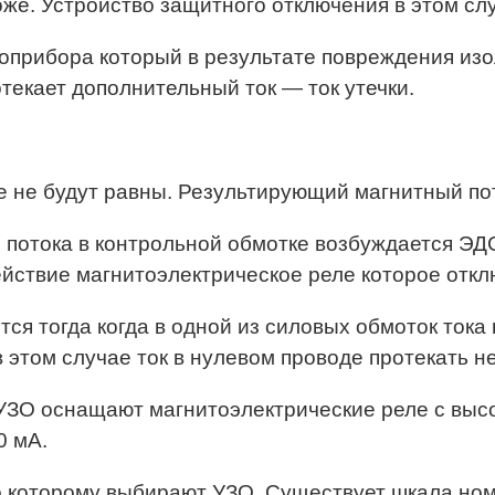
 тоже. Устройство защитного отключения в этом с
роприбора который в результате повреждения из
отекает дополнительный ток — ток утечки.
е не будут равны. Результирующий магнитный пот
потока в контрольной обмотке возбуждается ЭДС,
ействие магнитоэлектрическое реле которое откл
я тогда когда в одной из силовых обмоток тока не
 этом случае ток в нулевом проводе протекать не
, УЗО оснащают магнитоэлектрические реле с вы
0 мА.
по которому выбирают УЗО. Существует шкала н