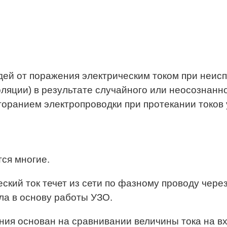
дей от поражения электрическим током при неис
ляции) в результате случайного или неосознанно
ранием электропроводки при протекании токов у
тся многие.
еский ток течет из сети по фазному проводу чере
ла в основу работы УЗО.
ния основан на сравнивании величины тока на в