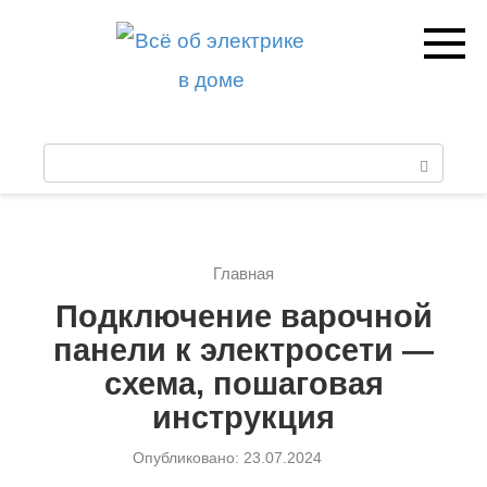
Перейти
к
контенту
П
о
и
Главная
с
Подключение варочной
к
панели к электросети —
:
схема, пошаговая
инструкция
Опубликовано:
23.07.2024