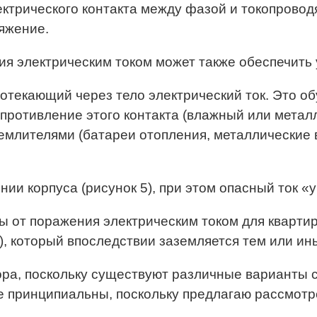
ектрического контакта между фазой и токопрово
яжение.
я электрическим током может также обеспечить 
ротекающий через тело электрический ток. Это о
опротивление этого контакта (влажный или метал
землителями (батареи отопления, металлические
и корпуса (рисунок 5), при этом опасный ток «у
ы от поражения электрическим током для кварти
), который впоследствии заземляется тем или ин
ора, поскольку существуют различные варианты 
 принципиальны, поскольку предлагаю рассмотре