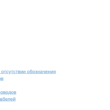
и отсутствии обозначения
ов
роводов
кабелей