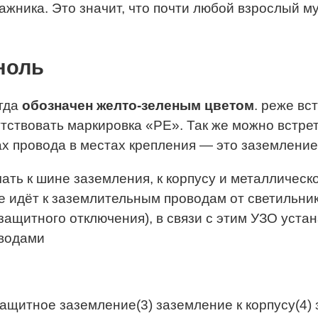
жника. Это значит, что почти любой взрослый му
егда
обозначен желто-зеленым цветом
. реже вс
утствовать маркировка «РЕ». Так же можно встре
ах провода в местах крепления — это заземлени
ть к шине заземления, к корпусу и металлическо
 идёт к заземлительным проводам от светильник
защитного отключения), в связи с этим УЗО устан
оводами
щитное заземление(3) заземление к корпусу(4) з